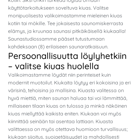
käyttötarkoitukseen soveltuva kiuas. Valitse
monipuolisesta valikoimastamme mieleinen kiuas
kotiin tai mökille. Tee jokaisesta saunomiskerrasta
elämys, ja kruunaa saunasi pitkäikäisellä kiukaalla!
Saunastudiossamme pääset tutustumaan
kahdeksaan (8) erilaiseen saunaratkaisuun.
Persoonallisuutta löylyhetkiin
– valitse kiuas huolella
Valikoimastamme löydät niin perinteiset kuin
modernit muotoilut. Kiukaita löytyy eri kokoisina ja eri
värisinä, tehoisina ja mallisina. Kiuasta valitessa on
hyvä miettiä, miten saunan haluaa tai voi lämmittää,
millaiseen tilaan kiuas on tulossa ja minkä näköinen
kiuas miellyttää kaikista eniten. Kiukaan voi myös
kiinnittää seinään tai asentaa lattiaan. Kiuasta
valittaessa on myös otettava huomioon turvallisuus;
kiukaan sijoitus, suojaetäisyydet ja mahdollisesti