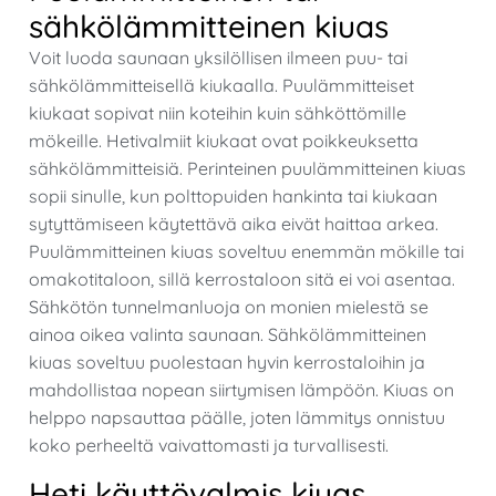
sähkölämmitteinen kiuas
Voit luoda saunaan yksilöllisen ilmeen puu- tai
sähkölämmitteisellä kiukaalla. Puulämmitteiset
kiukaat sopivat niin koteihin kuin sähköttömille
mökeille. Hetivalmiit kiukaat ovat poikkeuksetta
sähkölämmitteisiä. Perinteinen puulämmitteinen kiuas
sopii sinulle, kun polttopuiden hankinta tai kiukaan
sytyttämiseen käytettävä aika eivät haittaa arkea.
Puulämmitteinen kiuas soveltuu enemmän mökille tai
omakotitaloon, sillä kerrostaloon sitä ei voi asentaa.
Sähkötön tunnelmanluoja on monien mielestä se
ainoa oikea valinta saunaan. Sähkölämmitteinen
kiuas soveltuu puolestaan hyvin kerrostaloihin ja
mahdollistaa nopean siirtymisen lämpöön. Kiuas on
helppo napsauttaa päälle, joten lämmitys onnistuu
koko perheeltä vaivattomasti ja turvallisesti.
Heti käyttövalmis kiuas