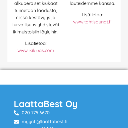
alkuperäiset kiukaat
lauteidemme kanssa.
tunnetaan laadusta,
Lisätietoa:
niissä kestävyys ja
www.tahtisaunat.fi
turvallisuus yhdistyvät
ikimuistoisiin löylyihin.
Lisätietoa:
www.ikikiuas.com
LaattaBest Oy
020 775 6670
myynti@laattabest.fi