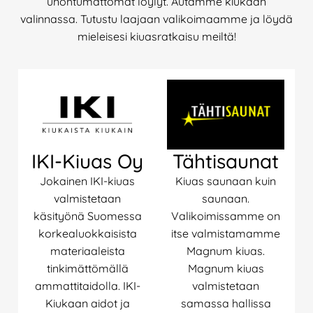
unohtumattomat löylyt. Autamme kiukaan
valinnassa. Tutustu laajaan valikoimaamme ja löydä
mieleisesi kiuasratkaisu meiltä!
IKI-Kiuas Oy
Tähtisaunat
Jokainen IKI-kiuas
Kiuas saunaan kuin
valmistetaan
saunaan.
käsityönä Suomessa
Valikoimissamme on
korkealuokkaisista
itse valmistamamme
materiaaleista
Magnum kiuas.
tinkimättömällä
Magnum kiuas
ammattitaidolla. IKI-
valmistetaan
Kiukaan aidot ja
samassa hallissa