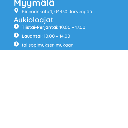
Myymälä
Kinnarinkatu 1, 04430 Järvenpää
Aukioloajat
Tiistai-Perjantai:
10.00 – 17.00
LauantaI:
10.00 – 14.00
tai sopimuksen mukaan
Poikkeavat aukioloajat
–> Kesä-aika: Elokuun lauantait myymälä
avoinna erikseen sovittaessa
–> Soita 0443171924 tai 0400105877
Yhteydenotto