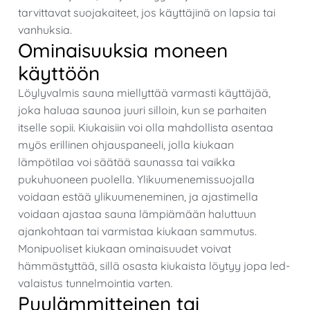
tarvittavat suojakaiteet, jos käyttäjinä on lapsia tai
vanhuksia.
Ominaisuuksia moneen
käyttöön
Löylyvalmis sauna miellyttää varmasti käyttäjää,
joka haluaa saunoa juuri silloin, kun se parhaiten
itselle sopii. Kiukaisiin voi olla mahdollista asentaa
myös erillinen ohjauspaneeli, jolla kiukaan
lämpötilaa voi säätää saunassa tai vaikka
pukuhuoneen puolella. Ylikuumenemissuojalla
voidaan estää ylikuumeneminen, ja ajastimella
voidaan ajastaa sauna lämpiämään haluttuun
ajankohtaan tai varmistaa kiukaan sammutus.
Monipuoliset kiukaan ominaisuudet voivat
hämmästyttää, sillä osasta kiukaista löytyy jopa led-
valaistus tunnelmointia varten.
Puulämmitteinen tai