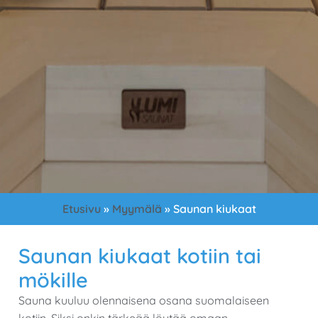
Etusivu
»
Myymälä
»
Saunan kiukaat
Saunan kiukaat kotiin tai
mökille
Sauna kuuluu olennaisena osana suomalaiseen
kotiin. Siksi onkin tärkeää löytää omaan