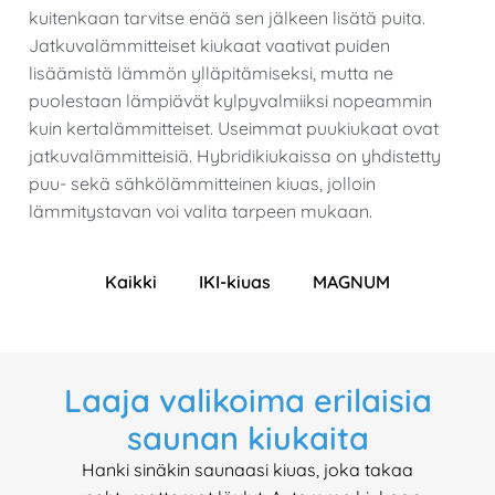
kuitenkaan tarvitse enää sen jälkeen lisätä puita.
Jatkuvalämmitteiset kiukaat vaativat puiden
lisäämistä lämmön ylläpitämiseksi, mutta ne
puolestaan lämpiävät kylpyvalmiiksi nopeammin
kuin kertalämmitteiset. Useimmat puukiukaat ovat
jatkuvalämmitteisiä. Hybridikiukaissa on yhdistetty
puu- sekä sähkölämmitteinen kiuas, jolloin
lämmitystavan voi valita tarpeen mukaan.
Kaikki
IKI-kiuas
MAGNUM
Magnum Sade värivaihtoehdot
MAGNUM Original Malja
Magnum sade valaistus
MAGNUM Sade Copper
MAGNUM Cenik Kaisla
MAGNUM Lite pylväs
CORNER-IKI 6kW
MAGNUM Klubi
WALL IKI 6kW
IKI puukiuas
MONOLITH
IKI-FLOAT
PILARI-IKI
FLOAT IKI
KIVI-IKI jr
IKI 10 kW
Monolith
IKI black
IKI-PRO
IKI pilar
KIVI-IKI
IKI Pro
Laaja valikoima erilaisia
saunan kiukaita
Hanki sinäkin saunaasi kiuas, joka takaa